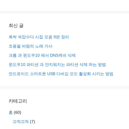
최신 글
폭싹 속았수다 시집 모음 9편 정리
조용필 바람의 노래 가사
크롬 과 윈도우10 에서 DNS캐쉬 삭제
윈도우10 파티션 과 안지워지는 파티션 삭제 하는 방법
안드로이드 스마트폰 USB 디버깅 모드 활성화 시키는 방법
카테고리
홈
(60)
끄적끄적
(7)