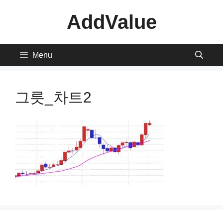
Skip
AddValue
to
content
Menu
그릇_차트2