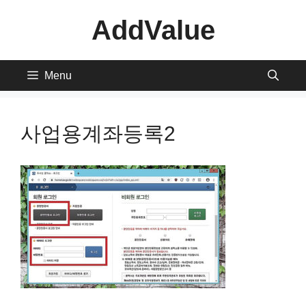
Skip
AddValue
to
content
Menu
사업용계좌등록2