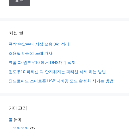
최신 글
폭싹 속았수다 시집 모음 9편 정리
조용필 바람의 노래 가사
크롬 과 윈도우10 에서 DNS캐쉬 삭제
윈도우10 파티션 과 안지워지는 파티션 삭제 하는 방법
안드로이드 스마트폰 USB 디버깅 모드 활성화 시키는 방법
카테고리
홈
(60)
끄적끄적
(7)