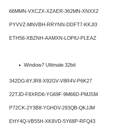
66MMN-VXCZX-XZAER-362MN-XNXX2
PYVVZ-MNVBH-RRYNN-DDFT7-KKJI3
ETH56-XBZNH-AAMXN-LOPIU-PLEAZ
Window7 Ultimate 32bit
342DG-6YJR8-X92GV-V8R4V-P6K27
22TJD-F8XRD6-YG69F-9M66D-PMJSM
P72CK-2Y3B8-YGHDV-293QB-QKJJM
EHY4Q-VB55H-XK8VD-5Y68P-RFQ43