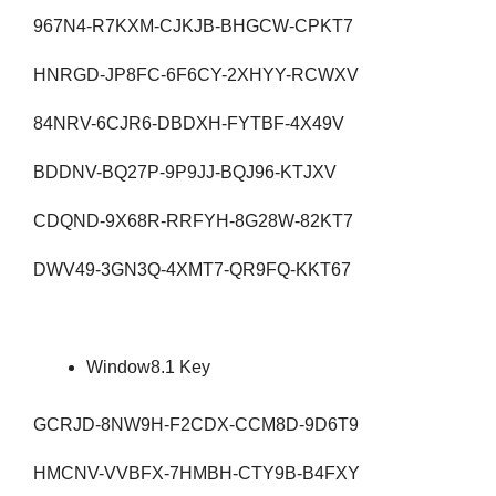
967N4-R7KXM-CJKJB-BHGCW-CPKT7
HNRGD-JP8FC-6F6CY-2XHYY-RCWXV
84NRV-6CJR6-DBDXH-FYTBF-4X49V
BDDNV-BQ27P-9P9JJ-BQJ96-KTJXV
CDQND-9X68R-RRFYH-8G28W-82KT7
DWV49-3GN3Q-4XMT7-QR9FQ-KKT67
Window8.1 Key
GCRJD-8NW9H-F2CDX-CCM8D-9D6T9
HMCNV-VVBFX-7HMBH-CTY9B-B4FXY