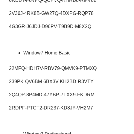
6RBBT-F8VPQ-QCPVQ-KHRB8-RMV82
2V36J-4RK8B-GW27Q-4DXPG-RQP78
4G3GR-J6JDJ-D96PV-T9B9D-M8X2Q
Window7 Home Basic
22MFQ-HDH7V-RBV79-QMVK9-PTMXQ
239PK-QV6BM-6BX3V-KH2BD-R3VTY
2Q4QP-8P4MD-47YBP-7TXX9-FKDRM
2RDPF-PTCT2-DR237-KD8JY-VH2M7