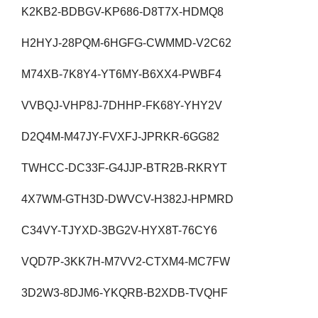
K2KB2-BDBGV-KP686-D8T7X-HDMQ8
H2HYJ-28PQM-6HGFG-CWMMD-V2C62
M74XB-7K8Y4-YT6MY-B6XX4-PWBF4
VVBQJ-VHP8J-7DHHP-FK68Y-YHY2V
D2Q4M-M47JY-FVXFJ-JPRKR-6GG82
TWHCC-DC33F-G4JJP-BTR2B-RKRYT
4X7WM-GTH3D-DWVCV-H382J-HPMRD
C34VY-TJYXD-3BG2V-HYX8T-76CY6
VQD7P-3KK7H-M7VV2-CTXM4-MC7FW
3D2W3-8DJM6-YKQRB-B2XDB-TVQHF