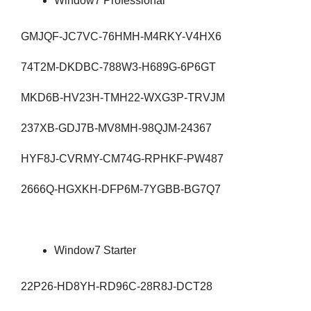
Window7 Professional
GMJQF-JC7VC-76HMH-M4RKY-V4HX6
74T2M-DKDBC-788W3-H689G-6P6GT
MKD6B-HV23H-TMH22-WXG3P-TRVJM
237XB-GDJ7B-MV8MH-98QJM-24367
HYF8J-CVRMY-CM74G-RPHKF-PW487
2666Q-HGXKH-DFP6M-7YGBB-BG7Q7
Window7 Starter
22P26-HD8YH-RD96C-28R8J-DCT28