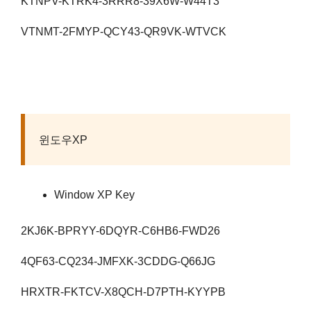
KTNPV-KTRK4-3RRR8-39X6W-W44T3
VTNMT-2FMYP-QCY43-QR9VK-WTVCK
윈도우XP
Window XP Key
2KJ6K-BPRYY-6DQYR-C6HB6-FWD26
4QF63-CQ234-JMFXK-3CDDG-Q66JG
HRXTR-FKTCV-X8QCH-D7PTH-KYYPB