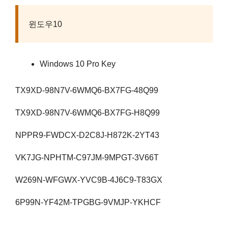
윈도우10
Windows 10 Pro Key
TX9XD-98N7V-6WMQ6-BX7FG-48Q99
TX9XD-98N7V-6WMQ6-BX7FG-H8Q99
NPPR9-FWDCX-D2C8J-H872K-2YT43
VK7JG-NPHTM-C97JM-9MPGT-3V66T
W269N-WFGWX-YVC9B-4J6C9-T83GX
6P99N-YF42M-TPGBG-9VMJP-YKHCF