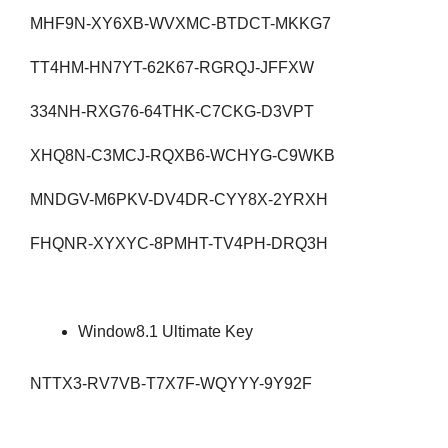
MHF9N-XY6XB-WVXMC-BTDCT-MKKG7
TT4HM-HN7YT-62K67-RGRQJ-JFFXW
334NH-RXG76-64THK-C7CKG-D3VPT
XHQ8N-C3MCJ-RQXB6-WCHYG-C9WKB
MNDGV-M6PKV-DV4DR-CYY8X-2YRXH
FHQNR-XYXYC-8PMHT-TV4PH-DRQ3H
Window8.1 Ultimate Key
NTTX3-RV7VB-T7X7F-WQYYY-9Y92F