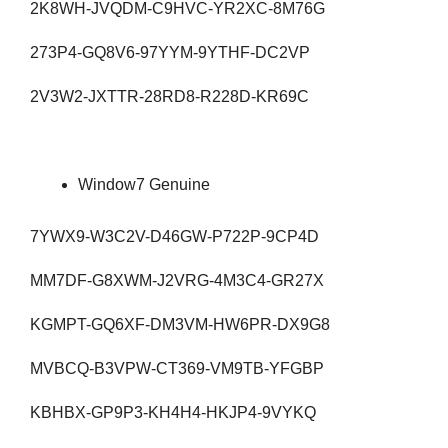
2K8WH-JVQDM-C9HVC-YR2XC-8M76G
273P4-GQ8V6-97YYM-9YTHF-DC2VP
2V3W2-JXTTR-28RD8-R228D-KR69C
Window7 Genuine
7YWX9-W3C2V-D46GW-P722P-9CP4D
MM7DF-G8XWM-J2VRG-4M3C4-GR27X
KGMPT-GQ6XF-DM3VM-HW6PR-DX9G8
MVBCQ-B3VPW-CT369-VM9TB-YFGBP
KBHBX-GP9P3-KH4H4-HKJP4-9VYKQ