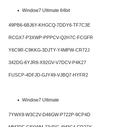
Window7 Ultimate 64bit
49PB6-6BJ6Y-KHGCQ-7DDY6-TF7C3E
RCGX7-P3XWP-PPPCV-Q2H7C-FCGFR
Y6C9R-C9KKG-3DJTY-Y4MPW-CR72J
342DG-6YJR8-X92GV-V7DCV-P4K27
FUSCP-4DFJD-GJY49-VJBQ7-HYFR2
Window7 Ultimate
7YWX9-W3C2V-D46GW-P722P-9CP4D