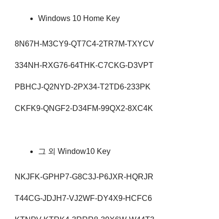
Windows 10 Home Key
8N67H-M3CY9-QT7C4-2TR7M-TXYCV
334NH-RXG76-64THK-C7CKG-D3VPT
PBHCJ-Q2NYD-2PX34-T2TD6-233PK
CKFK9-QNGF2-D34FM-99QX2-8XC4K
그 외 Window10 Key
NKJFK-GPHP7-G8C3J-P6JXR-HQRJR
T44CG-JDJH7-VJ2WF-DY4X9-HCFC6