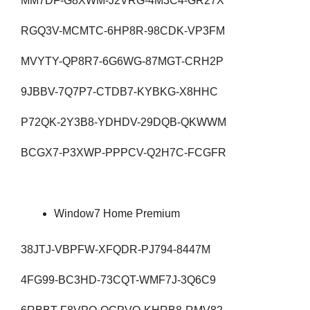
MM7DF-G8XWM-J2VRG-4M3C4-GR27X
RGQ3V-MCMTC-6HP8R-98CDK-VP3FM
MVYTY-QP8R7-6G6WG-87MGT-CRH2P
9JBBV-7Q7P7-CTDB7-KYBKG-X8HHC
P72QK-2Y3B8-YDHDV-29DQB-QKWWM
BCGX7-P3XWP-PPPCV-Q2H7C-FCGFR
Window7 Home Premium
38JTJ-VBPFW-XFQDR-PJ794-8447M
4FG99-BC3HD-73CQT-WMF7J-3Q6C9