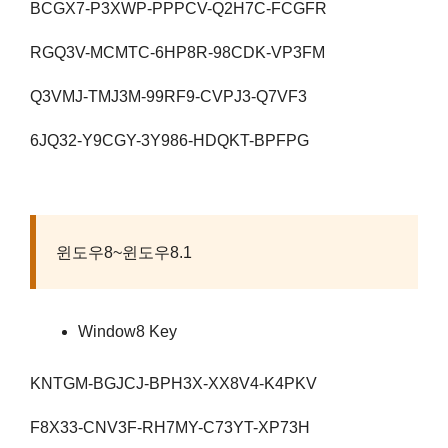
BCGX7-P3XWP-PPPCV-Q2H7C-FCGFR
RGQ3V-MCMTC-6HP8R-98CDK-VP3FM
Q3VMJ-TMJ3M-99RF9-CVPJ3-Q7VF3
6JQ32-Y9CGY-3Y986-HDQKT-BPFPG
윈도우8~윈도우8.1
Window8 Key
KNTGM-BGJCJ-BPH3X-XX8V4-K4PKV
F8X33-CNV3F-RH7MY-C73YT-XP73H