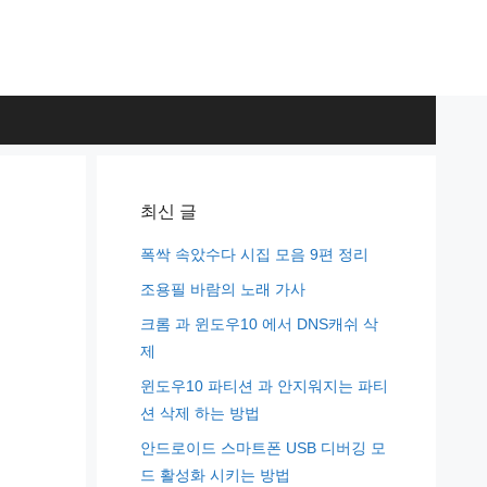
최신 글
폭싹 속았수다 시집 모음 9편 정리
조용필 바람의 노래 가사
크롬 과 윈도우10 에서 DNS캐쉬 삭
제
윈도우10 파티션 과 안지워지는 파티
션 삭제 하는 방법
안드로이드 스마트폰 USB 디버깅 모
드 활성화 시키는 방법