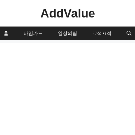
AddValue
홈
타임가드
일상의팁
끄적끄적